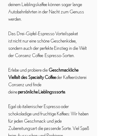
deinem Lieblingskaffee können sogar lange
Autobahnfahrten in der Nacht zum Genuss
werden.
Das Drei-Gipfel-Espresso Vorteilspaket
ist nicht nur eine schöne Geschenkidee,
sondern auch der perfekte Einstieg in die Welt
der Consenz Coffee Espresso-Sorten.
Erlebe und probiere die
Geschmackliche
Vielfalt des Specialty Coffee
der Kaffeerösterei
Consenz und finde
deine
persönliche Lieblingsssorte
.
Egal ob italienischer Espresso oder
schokoladige und fruchtige Kaffees: Wir haben
für jeden Geschmack und jede
Zubereitungsart die passende Sorte. Viel Spaß
beim Aussuchen und Probieren.