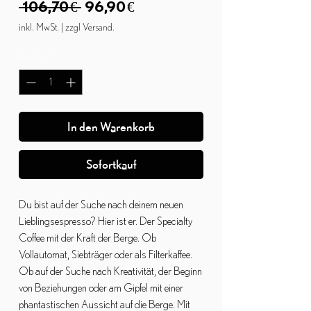
Standardpreis
Sale-
 106,70 € 
96,90 €
Preis
inkl. MwSt.
|
zzgl Versand.
Anzahl
*
In den Warenkorb
Sofortkauf
Du bist auf der Suche nach deinem neuen
Lieblingsespresso? Hier ist er. Der Specialty
Coffee mit der Kraft der Berge. Ob
Vollautomat, Siebträger oder als Filterkaffee.
Ob auf der Suche nach Kreativität, der Beginn
von Beziehungen oder am Gipfel mit einer
phantastischen Aussicht auf die Berge. Mit