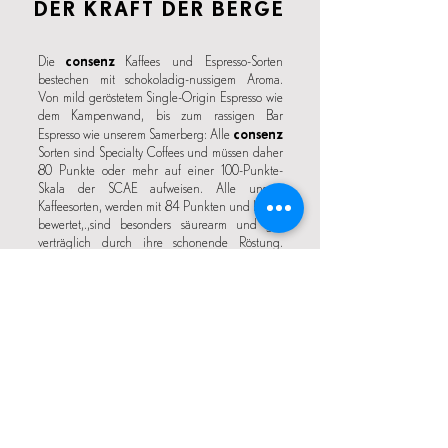
DER KRAFT DER BERGE
consenz
Die
Kaffees und Espresso-Sorten
bestechen mit schokoladig-nussigem Aroma.
Von mild geröstetem Single-Origin Espresso wie
dem Kampenwand, bis zum rassigen Bar
consenz
Espresso wie unserem Samerberg: Alle
Sorten sind Specialty Coffees und müssen daher
80 Punkte oder mehr auf einer 100-Punkte-
Skala der SCAE aufweisen. Alle unsere
Kaffeesorten, werden mit 84 Punkten und höher
bewertet,
.,
sind besonders säurearm und gut
verträglich durch ihre schonende Röstung.
Specialty Coffee - das sind die besten Rohkaffees
der Welt. Geröstet am Samerberg.
HÄUFIG ZUSAMMEN
GEKAUFT