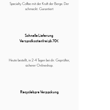
perfekt im Vollautomaten, Siebträger und als
Specialty Coffee mit der Kraft der Berge. Der
Filterkaffee.
schmeckt. Garantiert
Schnelle Lieferung
Versandkostenfrei ab 70€
Heute bestellt, in 2-4 Tagen bei dir. Geprüfter,
sicherer Onlineshop.
Recyclebare Verpackung