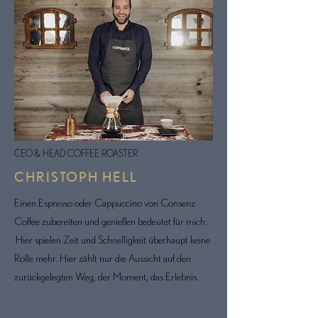
CEO & HEAD COFFEE ROASTER
CHRISTOPH HELL
Einen Espresso oder Cappuccino von Consenz
Coffee zubereiten und genießen bedeutet für mich:
Hier spielen Zeit und Schnelligkeit überhaupt keine
Rolle mehr. Hier zählt nur die Aussicht auf den
zurückgelegten Weg, der Moment, das Erlebnis.