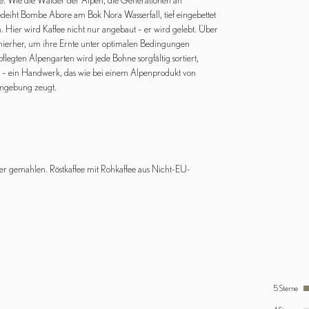
. Wie die Wälder der Alpen, die Generationen an
edeiht Bombe Abore am Bok Nora Wasserfall, tief eingebettet
 Hier wird Kaffee nicht nur angebaut – er wird gelebt. Über
hierher, um ihre Ernte unter optimalen Bedingungen
legten Alpengarten wird jede Bohne sorgfältig sortiert,
 – ein Handwerk, das wie bei einem Alpenprodukt von
Umgebung zeugt.​
er gemahlen. Röstkaffee mit Rohkaffee aus Nicht-EU-
5 Sterne