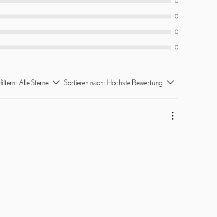
0
0
0
0
iltern:
Alle Sterne
Sortieren nach:
Höchste Bewertung