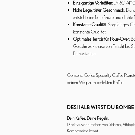
Einzigartige Varietäten
: JARC 74110
Hohe Lage, tiefer Geschmack
: Dur
entsteht eine feine Säure und dichte 
Konstante Qualität
: Sorgfältiges 
konstante Qualität.
Optimales Terroir für Pour-Over
: B
Geschmacksreise von Frucht bis Sü
Enthusiasten.
Consenz Coffee Specialty Coffee Roaster
deinen Weg zum perfekten Kaffee.
DESHALB WIRST DU BOMBE 
Dein Kaffee. Deine Regeln.
Direkt aus den Höhen von Sidama, Äthiopi
Kompromisse kennt.