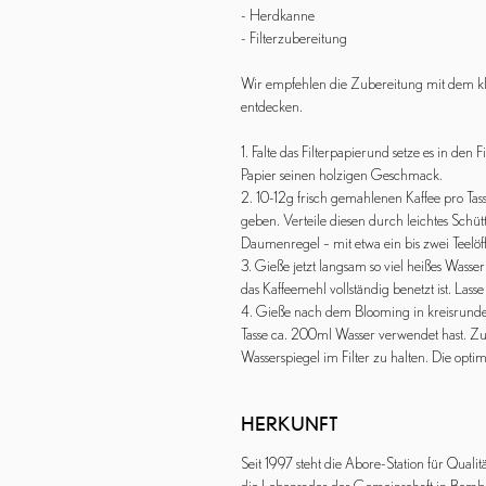
- Herdkanne
- Filterzubereitung
Wir empfehlen die Zubereitung mit dem kla
entdecken.
1. Falte das Filterpapierund setze es in den 
Papier seinen holzigen Geschmack.
2. 10-12g frisch gemahlenen Kaffee pro Tass
geben. Verteile diesen durch leichtes Schütt
Daumenregel – mit etwa ein bis zwei Teelöff
3. Gieße jetzt langsam so viel heißes Wasse
das Kaffeemehl vollständig benetzt ist. Lass
4. Gieße nach dem Blooming in kreisrunde
Tasse ca. 200ml Wasser verwendet hast. Zu
Wasserspiegel im Filter zu halten. Die opti
HERKUNFT
​Seit 1997 steht die Abore-Station für Quali