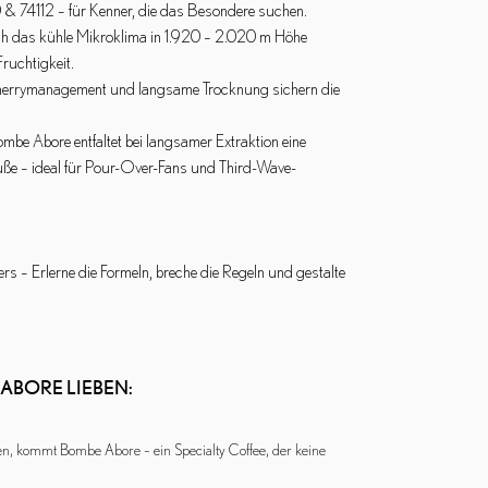
 & 74112 – für Kenner, die das Besondere suchen.
ch das kühle Mikroklima in 1.920 – 2.020 m Höhe
Fruchtigkeit.
Cherrymanagement und langsame Trocknung sichern die
ombe Abore entfaltet bei langsamer Extraktion eine
ße – ideal für Pour-Over-Fans und Third-Wave-
s – Erlerne die Formeln, breche die Regeln und gestalte
ABORE LIEBEN:
en, kommt Bombe Abore – ein Specialty Coffee, der keine