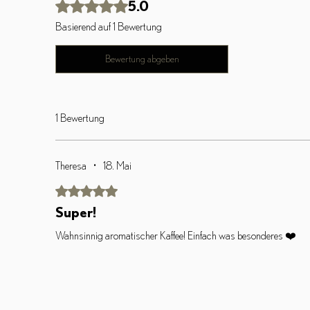
Mit 5 von 5 Sternen bewertet.
5.0
Basierend auf 1 Bewertung
Bewertung abgeben
1 Bewertung
Theresa
•
18. Mai
Mit 5 von 5 Sternen bewertet.
Super!
Wahnsinnig aromatischer Kaffee! Einfach was besonderes ❤️