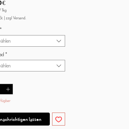
Preis
 €
/
1kg
St.
|
zzgl Versand.
*
mm
ählen
ad
*
ählen
rfügbar
nachrichtigen lassen