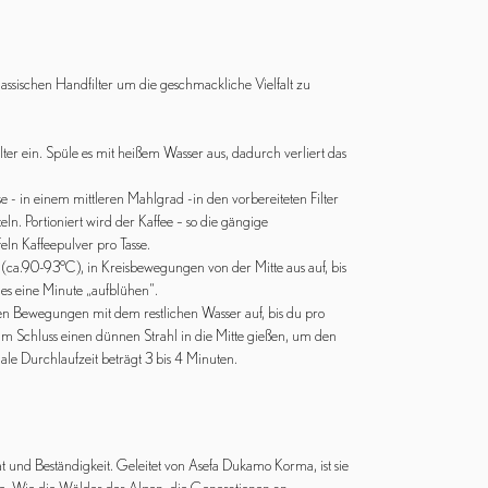
ssischen Handfilter um die geschmackliche Vielfalt zu
Filter ein. Spüle es mit heißem Wasser aus, dadurch verliert das
e - in einem mittleren Mahlgrad -in den vorbereiteten Filter
eln. Portioniert wird der Kaffee – so die gängige
eln Kaffeepulver pro Tasse.
r (ca.90-93°C), in Kreisbewegungen von der Mitte aus auf, bis
e es eine Minute „aufblühen“.
n Bewegungen mit dem restlichen Wasser auf, bis du pro
m Schluss einen dünnen Strahl in die Mitte gießen, um den
male Durchlaufzeit beträgt 3 bis 4 Minuten.
tät und Beständigkeit. Geleitet von Asefa Dukamo Korma, ist sie