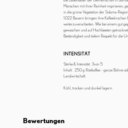
die Lebensader der Gemeinschaft in Bombe
Menschen mit ihrer Reinheit inspirieren, g
in die grüne Vegetation der Sidama-Region.
1.022 Bauern bringen ihre Kaffeekirschen 
weiterzuverarbeiten. Wie bei einem gut gepf
gewaschen und auf Hochbeeten getrocknet
Beständigkeit und tiefem Respekt für die 
INTENSITÄT
Stärke & Intensität: 3 von 5
Inhalt: 250 g Röstkaffee - ganze Bohne od
Landwirtschaft.
Kühl, trocken und dunkel lagern.
Bewertungen