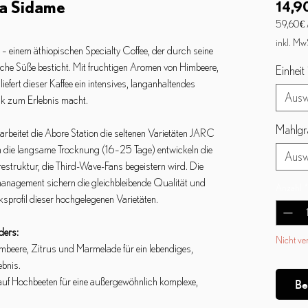
a Sidame
14,90
59,60 €
59,60 €
inkl. Mw
– einem äthiopischen Specialty Coffee, der durch seine
pro
1
iche Süße besticht. Mit fruchtigen Aromen von Himbeere,
Einheit
Kilogra
iefert dieser Kaffee ein intensives, langanhaltendes
Ausw
k zum Erlebnis macht.
Mahlgr
beitet die Abore Station die seltenen Varietäten JARC
 die langsame Trocknung (16–25 Tage) entwickeln die
Ausw
urestruktur, die Third-Wave-Fans begeistern wird. Die
management sichern die gleichbleibende Qualität und
Anzahl
*
rofil dieser hochgelegenen Varietäten.
ders:
Nicht ve
mbeere, Zitrus und Marmelade für ein lebendiges,
bnis.
auf Hochbeeten für eine außergewöhnlich komplexe,
Be