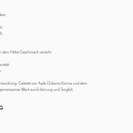
cken.
t.
t.
an dem Höhe Geschmack verleiht.
rietät.
n.
 Entwicklung. Geleitet von Asefa Dukamo Korma und dem
gemeinsames Werk aus Erfahrung und Sorgfalt.
NG