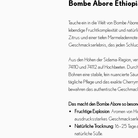
Bombe Abore Ethiopi
Tauche ein in die Welt von Bombe Abore 
lebendige Fruchtkomplexität und natürl
Zitrus und einer tiefen Marmeladennote l
Geschmackserlebnis, das jeden Schluc
Aus den Höhen der Sidama-Region, verar
74110 und 74112 auf Hochbeeten. Durch
Bohnen eine stabile, fein nuancierte Sä
tägliche Pflege und das exakte Cherry
bewahren das authentische Geschmacksp
Das macht den Bombe Abore so beson
Fruchtige Explosion
: Aromen von Hi
ausdrucksstarkes Geschmackserle
Natürliche Trocknung
: 16–25 Tage 
natürliche Süße.