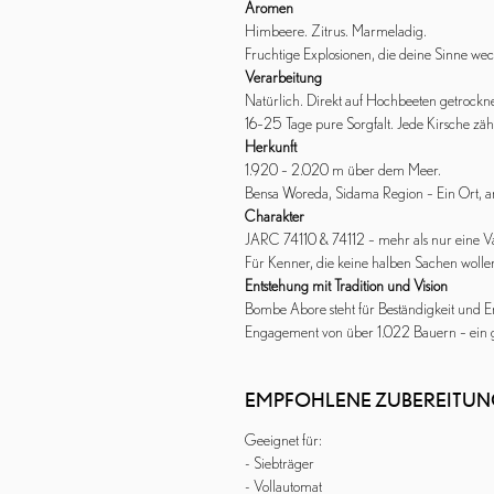
Aromen
Himbeere. Zitrus. Marmeladig.
Fruchtige Explosionen, die deine Sinne we
Verarbeitung
Natürlich. Direkt auf Hochbeeten getrockne
16–25 Tage pure Sorgfalt. Jede Kirsche zähl
Herkunft
1.920 – 2.020 m über dem Meer.
Bensa Woreda, Sidama Region – Ein Ort, 
Charakter
JARC 74110 & 74112 – mehr als nur eine Va
Für Kenner, die keine halben Sachen wolle
Entstehung mit Tradition und Vision
Bombe Abore steht für Beständigkeit und
Engagement von über 1.022 Bauern – ein 
EMPFOHLENE ZUBEREITU
Geeignet für:
- Siebträger
- Vollautomat