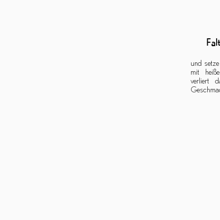
Fal
und setze 
mit hei
verliert 
Geschmac