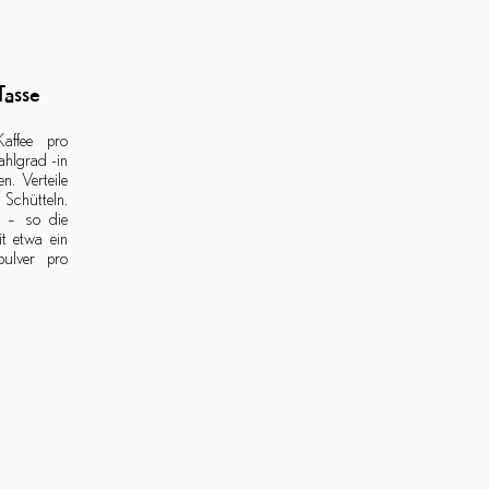
Tasse
Kaffee pro
ahlgrad -in
n. Verteile
chütteln.
– so die
t etwa ein
pulver pro