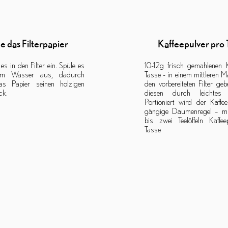
te das Filterpapier
Kaffeepulver pro 
es in den Filter ein. Spüle es
10-12g frisch gemahlenen 
ßem Wasser aus, dadurch
Tasse - in einem mittleren M
das Papier seinen holzigen
den vorbereiteten Filter gebe
k.
diesen durch leichtes S
Portioniert wird der
Kaffee
gängige Daumenregel – mi
bis zwei Teelöffeln Kaffee
Tasse