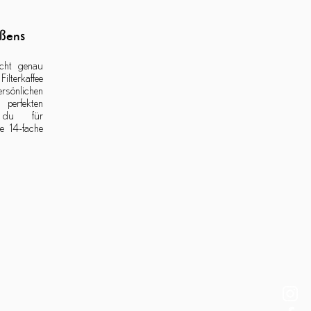
ßens
cht genau
Filterkaffee
sönlichen
 perfekten
t du für
e 14-fache