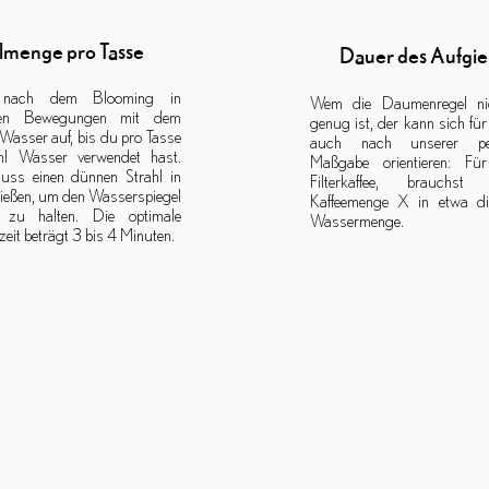
lmenge pro Tasse
Dauer des
Aufgie
nach dem Blooming in
Wem die Daumenregel ni
nden Bewegungen mit dem
genug ist, der kann sich für 
 Wasser auf, bis du pro Tasse
auch nach unserer per
l Wasser verwendet hast.
Maßgabe orientieren: Für
ss einen dünnen Strahl in
Filterkaffee, brauchs
gießen, um den Wasserspiegel
Kaffeemenge X in etwa di
r zu halten. Die optimale
Wassermenge.
eit beträgt 3 bis 4 Minuten.