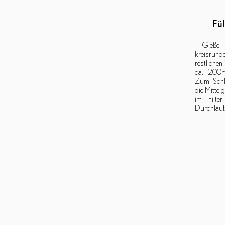
Fül
Gieße 
kreisru
restlichen
ca. 200m
Zum Schlu
die Mitte 
im Filte
Durchlaufz