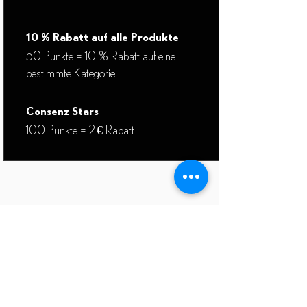
10 % Rabatt auf alle Produkte
50 Punkte = 10 % Rabatt auf eine
bestimmte Kategorie
Consenz Stars
100 Punkte = 2 € Rabatt
Die Coffee Love Garantie
Kunden-Login
Kontakt
Versand & Rückgabe
AGB
Impressum