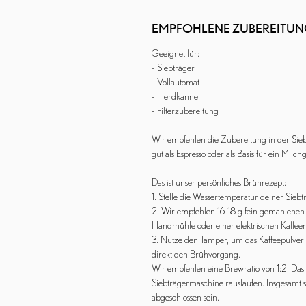
EMPFOHLENE ZUBEREITU
Geeignet für:
- Siebträger
- Vollautomat
- Herdkanne
- Filterzubereitung
Wir empfehlen die Zubereitung in der Sieb
gut als Espresso oder als Basis für ein Mil
Das ist unser persönliches Brührezept:
1. Stelle die Wassertemperatur deiner Sie
2. Wir empfehlen 16-18 g fein gemahlenen K
Handmühle oder einer elektrischen Kaffee
3. Nutze den Tamper, um das Kaffeepulver 
direkt den Brühvorgang.
Wir empfehlen eine Brewratio von 1:2. Das b
Siebträgermaschine rauslaufen. Insgesamt 
abgeschlossen sein.