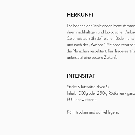
HERKUNFT
Die Bohnen der Schlafenden Hexe stammen 
ihren nachhaltigen und biologischen Anbau 
Colombia auf nährstoffreichen Böden, unter
und nach der „Washed“-Methode verarbeitet,
die Menschen respektiert. Fair Trade-zertifi
unterstützt eine bessere Zukunft.
INTENSITÄT
Stärke & Intensität: 4 von 5
Inhalt: 1000g oder 250 g Röstkaffee - gan
EU-Landwirtschaft.
Kühl, trocken und dunkel lagern.