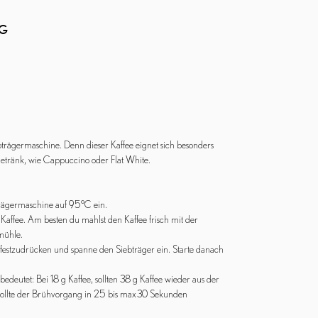
NG
trägermaschine. Denn dieser Kaffee eignet sich besonders
chgetränk, wie Cappuccino oder Flat White.
bträgermaschine auf 95°C ein.
affee. Am besten du mahlst den Kaffee frisch mit der
mühle.
festzudrücken und spanne den Siebträger ein. Starte danach
edeutet: Bei 18 g Kaffee, sollten 38 g Kaffee wieder aus der
sollte der Brühvorgang in 25 bis max 30 Sekunden