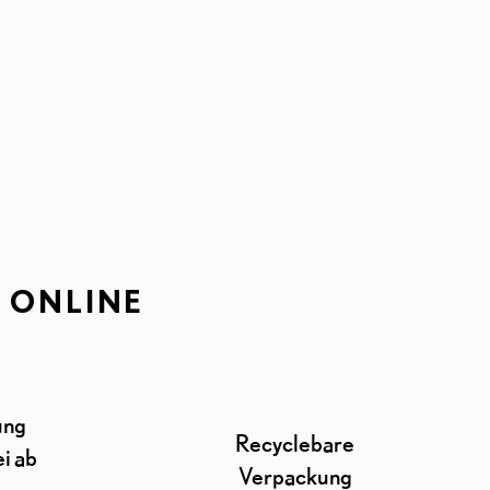
H ONLINE
ung
Recyclebare
i ab
Verpackung