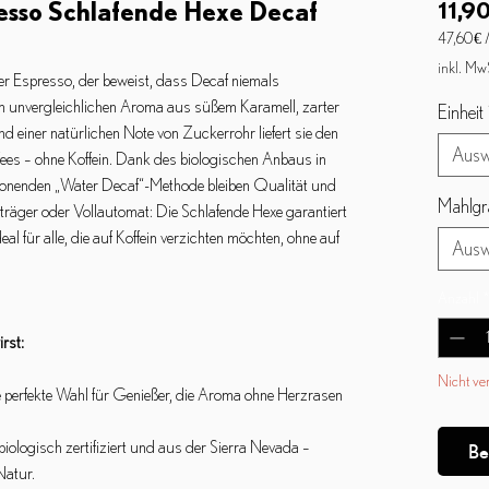
resso Schlafende Hexe Decaf
11,90
47,60 €
47,60 €
inkl. Mw
erter Espresso, der beweist, dass Decaf niemals
pro
1
 unvergleichlichen Aroma aus süßem Karamell, zarter
Einheit
Kilogra
 einer natürlichen Note von Zuckerrohr liefert sie den
Ausw
ees – ohne Koffein. Dank des biologischen Anbaus in
onenden „Water Decaf“-Methode bleiben Qualität und
Mahlgr
träger oder Vollautomat: Die Schlafende Hexe garantiert
al für alle, die auf Koffein verzichten möchten, ohne auf
Ausw
Anzahl
*
rst:
Nicht ve
 perfekte Wahl für Genießer, die Aroma ohne Herzrasen
biologisch zertifiziert und aus der Sierra Nevada –
Be
Natur.