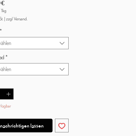
Preis
 €
/
1kg
St.
|
zzgl Versand.
*
mm
ählen
ad
*
ählen
rfügbar
nachrichtigen lassen