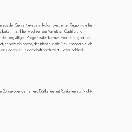
aus der Sierra Nevada in Kolumbien, einer Region, die für
bekannt ist. Hier wachsen die Varietäten Castillo und
 der sorgfältigen Pflege lokaler Farmer. Von Hand geerntet
 entsteht ein Kaffee, der nicht nur die Natur, sondern auch
ziert und voller Leidenschaft produziert – jeder Schluck
ze Bohne oder gemahlen. Röstkaffee mit Rohkaffee aus Nicht-