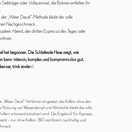
 Siebträger oder Vollautomat, die Bohnen entfalten ihr
.
der „Water Decaf“-Methode bleibt der volle
chen Nachgeschmack.
 späten Abend, den dritten Espresso des Tages oder
rwöhnen.
f hat begonnen. Die Schlafende Hexe zeigt, wie
ken kann: intensiv, komplex und kompromisslos gut.
besser, trink ander
s!
e „Water Decaf“-Verfahren eingesetzt, das Koffein ohne den
ie Nutzung von Wasserdampf und Aktivkohle bleibt das volle
ffein schonend extrahiert wird. Das Ergebnis? Ein Espresso,
eckt – nur ohne Koffein. BIO-zertifiziert, nachhaltig und
schmack.