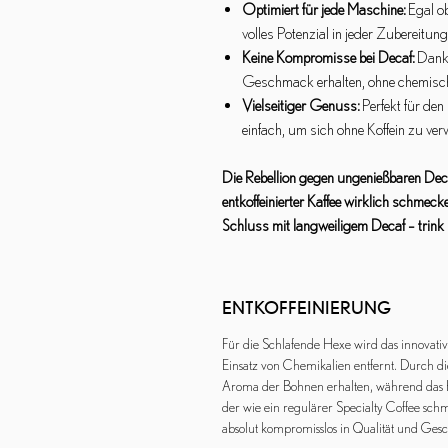
Optimiert für jede Maschine:
Egal ob
volles Potenzial in jeder Zubereitung
Keine Kompromisse bei Decaf:
Dank 
Geschmack erhalten, ohne chemis
Vielseitiger Genuss:
Perfekt für den
einfach, um sich ohne Koffein zu ve
Die Rebellion gegen ungenießbaren Deca
entkoffeinierter Kaffee wirklich schmec
Schluss mit langweiligem Decaf – trink 
ENTKOFFEINIERUNG
Für die Schlafende Hexe wird das innovativ
Einsatz von Chemikalien entfernt. Durch d
Aroma der Bohnen erhalten, während das Ko
der wie ein regulärer Specialty Coffee schm
absolut kompromisslos in Qualität und Ge