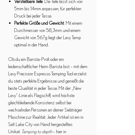
Verstellbare Tiefe
: Die Tiefe lässt sich von
5mm bis 14mm anpassen, für perfekten
Druck bei jeder Tasse.
Perfekte Größe und Gewicht
: Mit einem
Durchmesser von 58,3mm und einem
Gewicht von 567g liegt der Levy Tamp
optimal in der Hand.
Ob du ein Barista-Profi oder ein
leidenschaftlicher Heim-Barista bist – mit dem
Levy Precision Espresso Tamping Tool erzielst
du stets perfekte Ergebnisse und genießt die
beste Qualität in jeder Tasse. Mit der „New
Levy“-Linie als Flagschiff, wird höchste
gleichbleibende Konsistenz selbst bei
wechselnden Personen an deiner Siebträger
Maschine zur Realität. Jeder Artikel ist ein in
Salt Lake City von Hand hergestelltes
Unikat.
Tamping to depth
– hier in