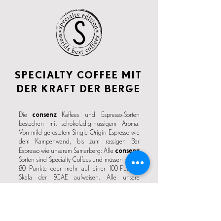
SPECIALTY COFFEE MIT
DER KRAFT DER BERGE
consenz
Die
Kaffees und Espresso-Sorten
bestechen mit schokoladig-nussigem Aroma.
Von mild geröstetem Single-Origin Espresso wie
dem Kampenwand, bis zum rassigen Bar
consenz
Espresso wie unserem Samerberg: Alle
Sorten sind Specialty Coffees und müssen daher
80 Punkte oder mehr auf einer 100-Punkte-
Skala der SCAE aufweisen. Alle unsere
Kaffeesorten, werden mit 84 Punkten und höher
bewertet,
.,
sind besonders säurearm und gut
verträglich durch ihre schonende Röstung.
Specialty Coffee - das sind die besten Rohkaffees