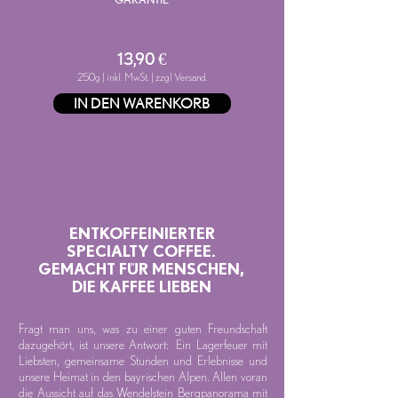
13,90 €
250g | inkl. MwSt. | zzgl Versand.
IN DEN WARENKORB
ENTKOFFEINIERTER
SPECIALTY COFFEE.
GEMACHT FÜR MENSCHEN,
DIE KAFFEE LIEBEN
Fragt man uns, was zu einer guten Freundschaft
dazugehört, ist unsere Antwort: Ein Lagerfeuer mit
Liebsten, gemeinsame Stunden und Erlebnisse und
unsere Heimat in den bayrischen Alpen. Allen voran
die Aussicht auf das Wendelstein Bergpanorama mit