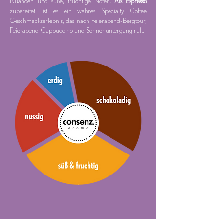
Nuancen und süße, fruchtige Noten.
Als Espresso
zubereitet, ist es ein wahres Specialty Coffee
Geschmackserlebnis, das nach Feierabend-Bergtour,
Feierabend-Cappuccino und Sonnenuntergang ruft.