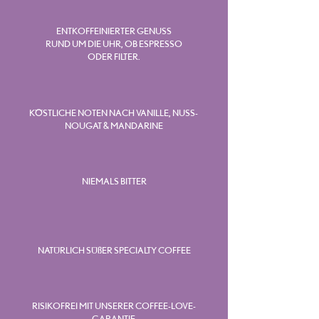
ENTKOFFEINIERTER GENUSS
RUND UM DIE UHR, OB ESPRESSO
ODER FILTER.
KÖSTLICHE NOTEN NACH VANILLE, NUSS-
NOUGAT & MANDARINE
NIEMALS BITTER
NATÜRLICH SÜßER SPECIALTY COFFEE
RISIKOFREI MIT UNSERER COFFEE-LOVE-
GARANTIE