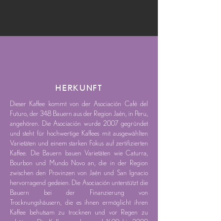
HERKUNFT
Dieser Kaffee kommt von der Asociación Café del
Futuro, der 348 Bauern aus der Region Jaén, in Peru,
angehören. Die Asociación wurde 2007 gegründet
und steht für hochwertige Kaffees mit ausgewählten
Varietäten und einem starken Fokus auf zertifizierten
Kaffee. Die Bauern bauen Varietäten wie Caturra,
Bourbon und Mundo Novo an, die in der Region
zwischen den Provinzen von Jaén und San Ignacio
hervorragend gedeien. Die Asociación unterstützt die
Bauern bei der Finanzierung von
Trocknungshäusern, die es ihnen ermöglicht ihren
Kaffee behutsam zu trocknen und vor Regen zu