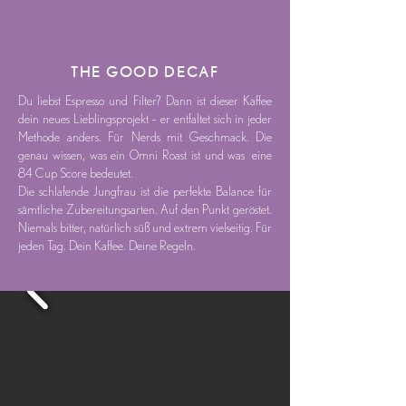
THE GOOD DECAF
Du liebst Espresso und Filter? Dann ist dieser Kaffee
dein neues Lieblingsprojekt – er entfaltet sich in jeder
Methode anders. Für Nerds mit Geschmack. Die
genau wissen, was ein Omni Roast ist und was eine
84 Cup Score bedeutet.
Die schlafende Jungfrau ist die perfekte Balance für
sämtliche Zubereitungsarten. Auf den Punkt geröstet.
Niemals bitter, natürlich süß und extrem vielseitig. Für
jeden Tag. Dein Kaffee. Deine Regeln.