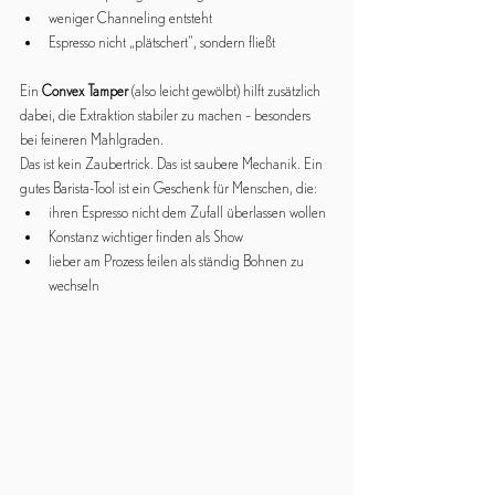
weniger Channeling entsteht
Espresso nicht „plätschert“, sondern fließt
Ein 
Convex Tamper
 (also leicht gewölbt) hilft zusätzlich 
dabei, die Extraktion stabiler zu machen – besonders 
bei feineren Mahlgraden.
Das ist kein Zaubertrick. Das ist saubere Mechanik. Ein 
gutes Barista-Tool ist ein Geschenk für Menschen, die:
ihren Espresso nicht dem Zufall überlassen wollen
Konstanz wichtiger finden als Show
lieber am Prozess feilen als ständig Bohnen zu 
wechseln