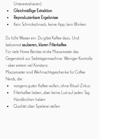
Unterextrahieren)
Gleichmäßige Extraktion
Reproduzierbare Ergebnisse
Kein Schnickschnack, keine App, kein Blinken
Du füllst Wasser ein. Du gibst Kaffee dazu. Und 
bekommst 
sauberen, klaren Filterkaffee
.
Für viele Home Baristas ist die Moccamaster das 
Gegenstück zur Siebträgermaschine: Weniger Kontrolle 
– aber extrem viel Konstanz. 
Moccamaster sind 
Weihnachtsgeschenke für Coffee 
Nerds
, die:
morgens guten Kaffee wollen, ohne Ritual-Zirkus
Filterkaffee lieben, aber keine Lust auf jeden Tag 
Handbrühen haben
Qualität über Spielerei stellen