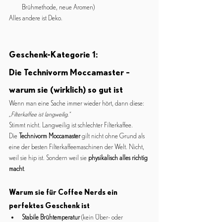
Brühmethode, neue Aromen)
Alles andere ist Deko.
Geschenk-Kategorie 1:
Die Technivorm Moccamaster – 
warum sie (wirklich) so gut ist
Wenn man eine Sache immer wieder hört, dann diese:
„Filterkaffee ist langweilig.“
Stimmt nicht. Langweilig ist schlechter Filterkaffee.
Die 
Technivorm Moccamaster
 gilt nicht ohne Grund als 
eine der besten Filterkaffeemaschinen der Welt. Nicht, 
weil sie hip ist. Sondern weil sie 
physikalisch alles richtig 
macht
.
Warum sie für Coffee Nerds ein 
perfektes Geschenk ist
Stabile Brühtemperatur
 (kein Über- oder 