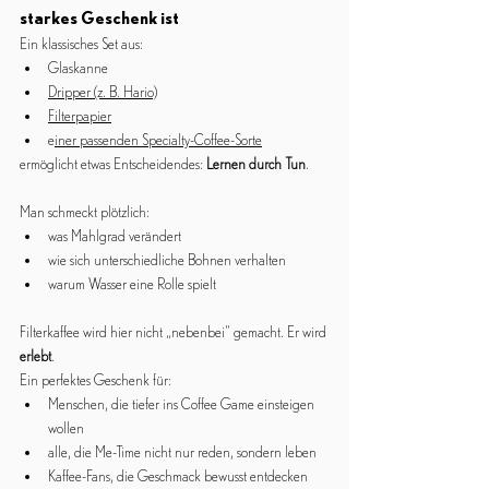
starkes Geschenk ist
Ein klassisches Set aus:
Glaskanne
Dripper (z. B. Hario)
Filterpapier
e
iner passenden Specialty-Coffee-Sorte
ermöglicht etwas Entscheidendes: 
Lernen durch Tun
.
Man schmeckt plötzlich:
was Mahlgrad verändert
wie sich unterschiedliche Bohnen verhalten
warum Wasser eine Rolle spielt
Filterkaffee wird hier nicht „nebenbei“ gemacht. Er wird 
erlebt
.
Ein perfektes Geschenk für:
Menschen, die tiefer ins Coffee Game einsteigen 
wollen
alle, die Me-Time nicht nur reden, sondern leben
Kaffee-Fans, die Geschmack bewusst entdecken 