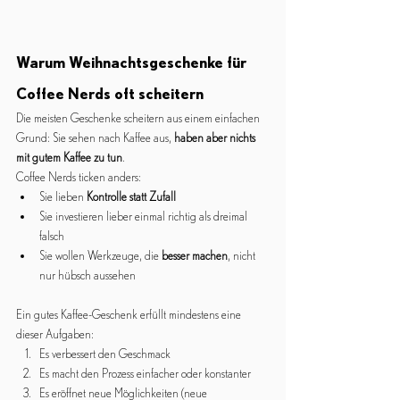
Warum 
Weihnachtsgeschenke für 
Coffee Nerds
 oft scheitern
Die meisten Geschenke scheitern aus einem einfachen 
Grund: Sie sehen nach Kaffee aus, 
haben aber nichts 
mit gutem Kaffee zu tun
.
Coffee Nerds ticken anders:
Sie lieben 
Kontrolle statt Zufall
Sie investieren lieber einmal richtig als dreimal 
falsch
Sie wollen Werkzeuge, die 
besser machen
, nicht 
nur hübsch aussehen
Ein gutes Kaffee-Geschenk erfüllt mindestens eine 
dieser Aufgaben:
Es verbessert den Geschmack
Es macht den Prozess einfacher oder konstanter
Es eröffnet neue Möglichkeiten (neue 