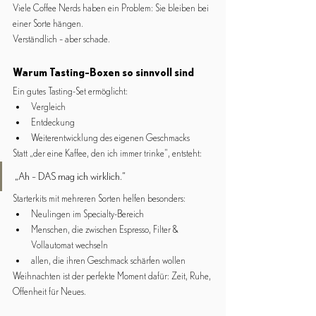
Viele Coffee Nerds haben ein Problem: Sie bleiben bei 
einer Sorte hängen.
Verständlich – aber schade.
Warum Tasting-Boxen so sinnvoll sind
Ein gutes Tasting-Set ermöglicht:
Vergleich
Entdeckung
Weiterentwicklung des eigenen Geschmacks
Statt „der eine Kaffee, den ich immer trinke“, entsteht:
„Ah – DAS mag ich wirklich.“
Starterkits mit mehreren Sorten helfen besonders:
Neulingen im Specialty-Bereich
Menschen, die zwischen Espresso, Filter & 
Vollautomat wechseln
allen, die ihren Geschmack schärfen wollen
Weihnachten ist der perfekte Moment dafür: Zeit, Ruhe, 
Offenheit für Neues.