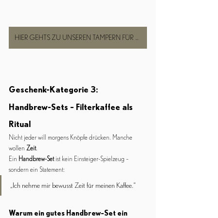
HIER GEHTS ZU UNSEREN TAMPERN FÜR COFFEE NERDS
Geschenk-Kategorie 3:
Handbrew-Sets – Filterkaffee als 
Ritual
Nicht jeder will morgens Knöpfe drücken. Manche 
wollen 
Zeit
.
Ein 
Handbrew-Set
 ist kein Einsteiger-Spielzeug – 
sondern ein Statement:
„Ich nehme mir bewusst Zeit für meinen Kaffee.“
Warum ein gutes Handbrew-Set ein 