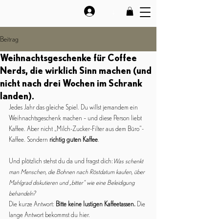
↓
Beitrag
Weihnachtsgeschenke für Coffee
Nerds, die wirklich Sinn machen (und
nicht nach drei Wochen im Schrank
landen).
Jedes Jahr das gleiche Spiel. Du willst jemandem ein 
Weihnachtsgeschenk machen – und diese Person liebt 
Kaffee. Aber nicht „Milch-Zucker-Filter aus dem Büro“-
Kaffee. Sondern 
richtig guten Kaffee
.
Und plötzlich stehst du da und fragst dich:
Was schenkt 
man Menschen, die Bohnen nach Röstdatum kaufen, über 
Mahlgrad diskutieren und „bitter“ wie eine Beleidigung 
behandeln?
Die kurze Antwort: 
Bitte keine lustigen Kaffeetassen. 
Die 
lange Antwort bekommst du hier.