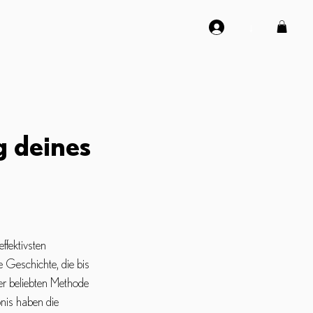
↓
g deines
ffektivsten 
 Geschichte, die bis 
ner beliebten Methode 
nis haben die 