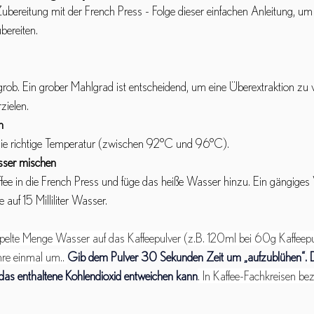
 Zubereitung mit der French Press - Folge dieser einfachen Anleitung, um
bereiten.
rob. Ein grober Mahlgrad ist entscheidend, um eine Überextraktion zu
ielen.
n
die richtige Temperatur (zwischen 92°C und 96°C).
asser mischen
e in die French Press und füge das heiße Wasser hinzu. Ein gängiges Ver
auf 15 Milliliter Wasser.
pelte Menge Wasser auf das Kaffeepulver (z.B. 120ml bei 60g Kaffeep
hre einmal um.. 
Gib dem Pulver 30 Sekunden Zeit um „aufzublühen“.
 das enthaltene Kohlendioxid entweichen kann
. In Kaffee-Fachkreisen be