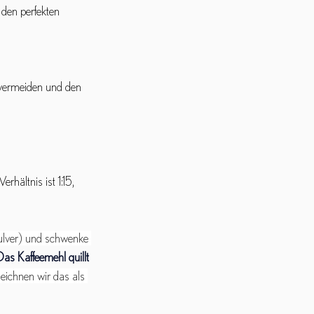
 den perfekten 
 vermeiden und den 
hältnis ist 1:15, 
ulver) und schwenke 
Das Kaffeemehl quillt 
zeichnen wir das als 