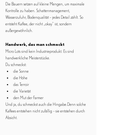
Die Bauern setzen auf kleine Mengen, um maximale 
Kontrolle zu haben. Schattenmanagement, 
Wasserzufuhr, Bodenqualität – jedes Detail zählt. So 
entsteht Kaffee, der nicht „okay“ ist, sondern 
außergewöhnlich.
Handwerk, das man schmeckt
Micro Lots sind kein Industrieprodukt. Es sind 
handwerkliche Meisterstücke.
Du schmeckst:
die Sonne
die Höhe
das Terroir
die Varietät
den Mut der Farmer
Und ja, du schmeckst auch die Hingabe.Denn solche 
Kaffees entstehen nicht zufällig – sie entstehen durch 
Absicht.