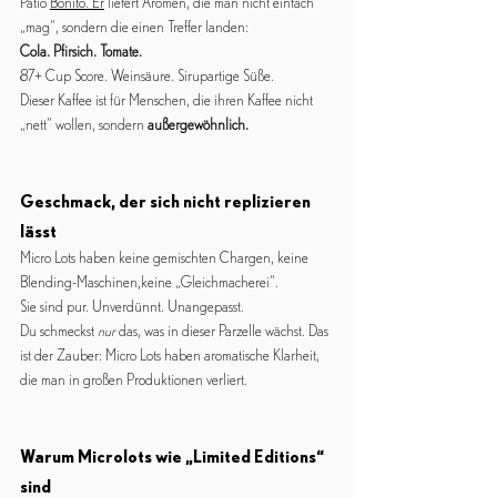
Patio 
Bonito. Er
 liefert Aromen, die man nicht einfach 
„mag“, sondern die einen Treffer landen:
Cola. Pfirsich. Tomate.
87+ Cup Score. Weinsäure. Sirupartige Süße.
Dieser Kaffee ist für Menschen, die ihren Kaffee nicht 
„nett“ wollen, sondern 
außergewöhnlich.
Geschmack, der sich nicht replizieren 
lässt
Micro Lots haben keine gemischten Chargen, keine 
Blending-Maschinen,keine „Gleichmacherei“.
Sie sind pur. Unverdünnt. Unangepasst.
Du schmeckst 
nur
 das, was in dieser Parzelle wächst. Das 
ist der Zauber: Micro Lots haben aromatische Klarheit, 
die man in großen Produktionen verliert.
Warum Microlots wie „Limited Editions“ 
sind