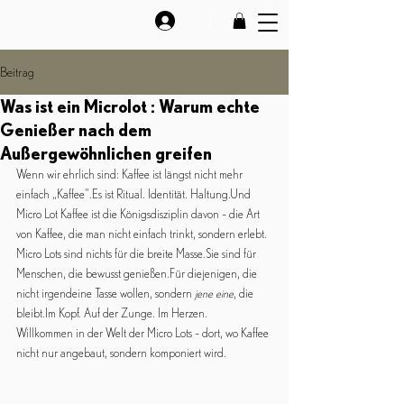
↓
Beitrag
Was ist ein Microlot : Warum echte
Genießer nach dem
Außergewöhnlichen greifen
Wenn wir ehrlich sind: Kaffee ist längst nicht mehr 
einfach „Kaffee“.Es ist Ritual. Identität. Haltung.Und 
Micro Lot Kaffee ist die Königsdisziplin davon – die Art 
von Kaffee, die man nicht einfach trinkt, sondern erlebt.
Micro Lots sind nichts für die breite Masse.Sie sind für 
Menschen, die bewusst genießen.Für diejenigen, die 
nicht irgendeine Tasse wollen, sondern 
jene eine
, die 
bleibt.Im
 Kopf. Auf der Zunge. Im Herzen.
Willkommen in der Welt der Micro Lots – dort, wo Kaffee 
nicht nur angebaut, sondern komponiert wird.