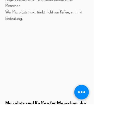
Menschen.
Wer Micro Lots trinkt, trinkt nicht nur Kaffee, er trinkt 
Bedeutung.
Microlots sind Kaffee für Menschen, die 
nicht „irgendwas“ trinken
Micro Lots sind mehr als kleine Mengen Kaffee.
Sie stehen für eine neue Art von Genuss –eine, bei der 
Masse nichts zählt, aber Bedeutung alles.