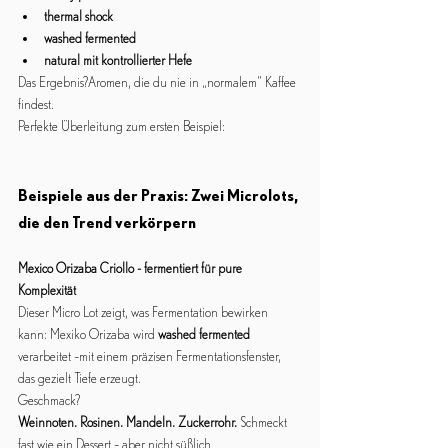
thermal shock
washed fermented
natural mit kontrollierter Hefe
Das Ergebnis?Aromen, die du nie in „normalem“ Kaffee 
findest.
Perfekte Überleitung zum ersten Beispiel:
Beispiele aus der Praxis: Zwei Microlots, 
die den Trend verkörpern
Mexico Orizaba Criollo - fermentiert für pure 
Komplexität
Dieser Micro Lot zeigt, was Fermentation bewirken 
kann: Mexiko Orizaba wird 
washed fermented
verarbeitet –mit einem präzisen Fermentationsfenster, 
das gezielt Tiefe erzeugt.
Geschmack?
Weinnoten. Rosinen. Mandeln. Zuckerrohr. 
Schmeckt 
fast wie ein Dessert – aber nicht süßlich 