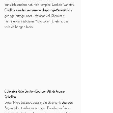
künstlich,sondern natürlich komplex. Und die Varietät? 
Criollo – eine fast vergessene Ursprungs-Varietät.
Sehr 
geringe Erträge, aber unfassbar viel Charakter.
Für Filter-Fans ist dieser Micro Lot ein Erlebnis, das 
wirklich hängen bleibt.
Colombia Patio Bonito – Bourbon Aji für Aroma-
Rebellen
Dieser Micro Lot aus Cauca ist ein Statement: 
Bourbon 
Aji
, angebaut auf einer winzigen Parzelle der Finca 