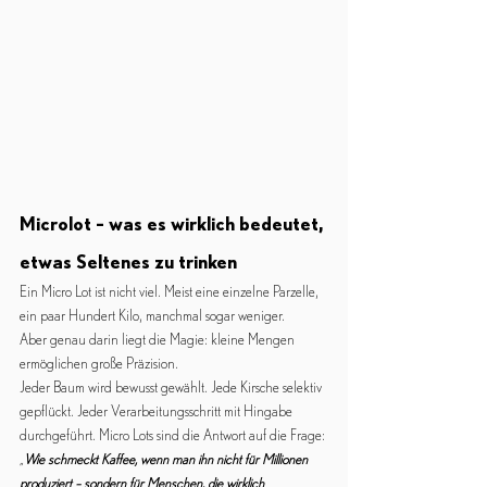
Microlot – was es wirklich bedeutet, 
etwas Seltenes zu trinken
Ein Micro Lot ist nicht viel. Meist eine einzelne Parzelle, 
ein paar Hundert Kilo, manchmal sogar weniger.
Aber genau darin liegt die Magie: kleine Mengen 
ermöglichen große Präzision.
Jeder Baum wird bewusst gewählt. Jede Kirsche selektiv 
gepflückt. Jeder Verarbeitungsschritt mit Hingabe 
durchgeführt. Micro Lots sind die Antwort auf die Frage:
„
Wie schmeckt Kaffee, wenn man ihn nicht für Millionen 
produziert – sondern für Menschen, die wirklich 