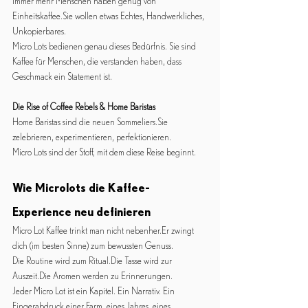
Immer mehr Menschen haben genug von 
Einheitskaffee.Sie wollen etwas Echtes, Handwerkliches, 
Unkopierbares.
Micro Lots bedienen genau dieses Bedürfnis. Sie sind 
Kaffee für Menschen, die verstanden haben, dass 
Geschmack ein Statement ist.
Die Rise of Coffee Rebels & Home Baristas
Home Baristas sind die neuen Sommeliers.Sie 
zelebrieren, experimentieren, perfektionieren.
Micro Lots sind der Stoff, mit dem diese Reise beginnt.
Wie Microlots die Kaffee-
Experience neu definieren
Micro Lot Kaffee trinkt man nicht 
nebenher.Er
 zwingt 
dich (im besten Sinne) zum bewussten Genuss.
Die Routine wird zum Ritual.Die Tasse wird zur 
Auszeit.Die Aromen werden zu Erinnerungen.
Jeder Micro Lot ist ein Kapitel. Ein Narrativ. Ein 
Fingerabdruck einer Farm, eines Jahres, eines 