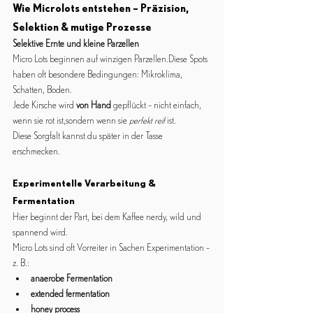
Wie Microlots entstehen – Präzision, 
Selektion & mutige Prozesse
Selektive Ernte und kleine Parzellen
Micro Lots beginnen auf winzigen Parzellen.Diese Spots 
haben oft besondere Bedingungen: Mikroklima, 
Schatten, Boden.
Jede Kirsche wird 
von Hand
 gepflückt – nicht einfach, 
wenn sie rot ist,sondern wenn sie 
perfekt reif
 ist.
Diese Sorgfalt kannst du später in der Tasse 
erschmecken.
Experimentelle Verarbeitung & 
Fermentation
Hier beginnt der Part, bei dem Kaffee nerdy, wild und 
spannend wird.
Micro Lots sind oft Vorreiter in Sachen Experimentation –
z. B.:
anaerobe Fermentation
extended fermentation
honey process