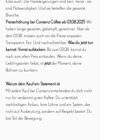
Ecke auch. Die Preissteigerungen sind kein Trend – sie 
sind Notwendigkeit. Und sie betreffen die gesamte 
Branche.
Preiserhöhung bei Consenz Coffee ab 03.08.2025
 Wir 
haben lange gewartet, gekämpft, gerechnet. Aber ab 
dem 01.08. müssen auch wir die Preise anpassen. 
Transparent. Fair. Und nachvollziehbar. 
Was du jetzt tun 
kannst: Vorrat aufstocken:
 Bis zum 03.08. kannst du 
noch zum alten Preis einkaufen. Wenn du deine 
Lieblingssorten liebst, ist 
jetzt
 der Moment, deine 
Bohnen zu bunkern. 
Warum dein Kauf ein Statement ist
Mit jedem Kauf bei Consenz entscheidest du dich nicht 
nur für verdammt guten Kaffee. Du unterstützt 
nachhaltigen Anbau, faire Löhne und ein System, das 
nicht auf Ausbeutung, sondern auf Respekt basiert. Du 
bist Teil der Bewegung.