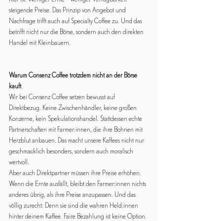
steigende Preise. Das Prinzip von Angebot und 
Nachfrage trifft auch auf Specialty Coffee zu. Und das 
betrifft nicht nur die Börse, sondern auch den direkten 
Handel mit Kleinbauern.  
Warum Consenz Coffee trotzdem nicht an der Börse 
kauft
Wir bei Consenz Coffee setzen bewusst auf 
Direktbezug. Keine Zwischenhändler, keine großen 
Konzerne, kein Spekulationshandel. Stattdessen echte 
Partnerschaften mit Farmer:innen, die ihre Bohnen mit 
Herzblut anbauen. Das macht unsere Kaffees nicht nur 
geschmacklich besonders, sondern auch moralisch 
wertvoll.
Aber auch Direktpartner müssen ihre Preise erhöhen. 
Wenn die Ernte ausfällt, bleibt den Farmer:innen nichts 
anderes übrig, als ihre Preise anzupassen. Und das 
völlig zurecht: Denn sie sind die wahren Held:innen 
hinter deinem Kaffee. Faire Bezahlung ist keine Option. 