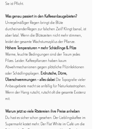
Sie ist Pflicht.
Was genau passiert in den Kaffeeanbaugebieten?
Unregelmäßiger Regen bringt die Blüte 
durcheinander Regen zur falschen Zeit? Klingt banal, ist 
aber fatal. Wenn die Blütezeiten nicht mehr stimmen, 
leidet der gesamte Wachstumszyklus der Pflanze. 
Höhere Temperaturen = mehr Schädlinge & Pilze
Warme, feuchte Bedingungen sind der Traum jedes 
Pilzes. Leider. Kaffeepflanzen haben kaum 
Abwehrmechanismen gegen plötzliche Pilzinfektionen 
oder Schädlingsplagen. 
Erdrutsche, Dürre, 
Überschwemmungen – alles dabei
 Die Topografie vieler 
Anbaugebiete macht sie anfällig für Naturkatastrophen. 
Wenn der Hang rutscht, rutscht oft die gesamte Existenz 
mit.
Warum jetzt so viele Röstereien ihre Preise anheben
Du hast es sicher schon gesehen: Der Lieblingskaffee im 
Supermarkt kostet mehr. Der Flat White im Café um die 