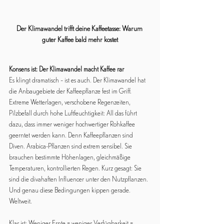
Der Klimawandel trifft deine Kaffeetasse: Warum 
guter Kaffee bald mehr kostet
Konsens ist: Der Klimawandel macht Kaffee rar
Es klingt dramatisch – ist es auch. Der Klimawandel hat 
die Anbaugebiete der Kaffeepflanze fest im Griff. 
Extreme Wetterlagen, verschobene Regenzeiten, 
Pilzbefall durch hohe Luftfeuchtigkeit: All das führt 
dazu, dass immer weniger hochwertiger Rohkaffee 
geerntet werden kann. Denn Kaffeepflanzen sind 
Diven. Arabica-Pflanzen sind extrem sensibel. Sie 
brauchen bestimmte Höhenlagen, gleichmäßige 
Temperaturen, kontrollierten Regen. Kurz gesagt: Sie 
sind die divahaften Influencer unter den Nutzpflanzen. 
Und genau diese Bedingungen kippen gerade. 
Weltweit.
Klar ist: Weniger Ernte = weniger Verfügbarkeit = 