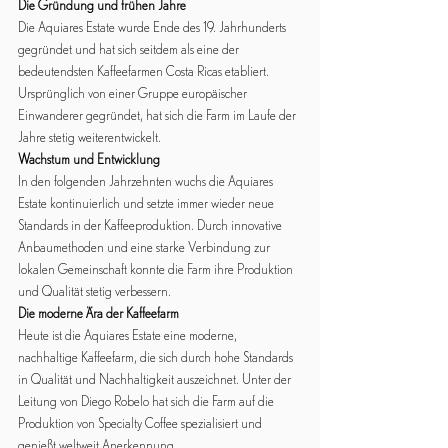
Die Gründung und frühen Jahre
Die Aquiares Estate wurde Ende des 19. Jahrhunderts 
gegründet und hat sich seitdem als eine der 
bedeutendsten Kaffeefarmen Costa Ricas etabliert. 
Ursprünglich von einer Gruppe europäischer 
Einwanderer gegründet, hat sich die Farm im Laufe der 
Jahre stetig weiterentwickelt.
Wachstum und Entwicklung
In den folgenden Jahrzehnten wuchs die Aquiares 
Estate kontinuierlich und setzte immer wieder neue 
Standards in der Kaffeeproduktion. Durch innovative 
Anbaumethoden und eine starke Verbindung zur 
lokalen Gemeinschaft konnte die Farm ihre Produktion 
und Qualität stetig verbessern.
Die moderne Ära der Kaffeefarm
Heute ist die Aquiares Estate eine moderne, 
nachhaltige Kaffeefarm, die sich durch hohe Standards 
in Qualität und Nachhaltigkeit auszeichnet. Unter der 
Leitung von Diego Robelo hat sich die Farm auf die 
Produktion von Specialty Coffee spezialisiert und 
genießt weltweit Anerkennung.