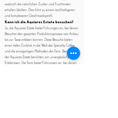
wodurch die natürlichen Zucker und Fruchtnoten 
erhalten bleiben. Dies führt zu einem reichhaltigeren 
und komplexeren Geschmacksprofil.
Kann ich die Aquiares Estate besuchen?
Ja, die Aquiares Estate bietet Führungen an, bei denen 
Besucher den gesamten Produktionsprozess vom Anbau 
bis zur Tasse erleben können. Diese Besuche bieten 
einen tiefen Einblick in die Welt des Specialty Coffee 
und die einzigartigen Methoden der Farm. Besucher 
der Aquiares Estate berichten von unvergesslichen 
Erlebnissen. Die Farm bietet Führungen an, bei denen 
man den gesamten Produktionsprozess vom Anbau bis 
zur Tasse erleben kann. Diese Besuche bieten einen 
tiefen Einblick in die Welt des Specialty Coffee und die 
einzigartigen Methoden der Aquiares Estate.
Welche anderen Kaffeesorten produziert 
die Aquiares Estate?
Neben dem Obatá Natural entre Rios produziert die 
Aquiares Estate eine Vielzahl weiterer Specialty Coffees, 
die sich durch hohe Qualität und einzigartige 