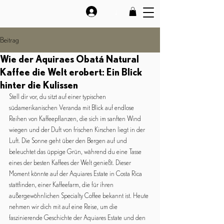
↓
Beitrag
Wie der Aquiraes Obatá Natural
Kaffee die Welt erobert: Ein Blick
hinter die Kulissen
Stell dir vor, du sitzt auf einer typischen 
südamerikanischen Veranda mit Blick auf endlose 
Reihen von Kaffeepflanzen, die sich im sanften Wind 
wiegen und der Duft von frischen Kirschen liegt in der 
Luft. Die Sonne geht über den Bergen auf und 
beleuchtet das üppige Grün, während du eine Tasse 
eines der besten Kaffees der Welt genießt. Dieser 
Moment könnte auf der Aquiares Estate in Costa Rica 
stattfinden, einer Kaffeefarm, die für ihren 
außergewöhnlichen Specialty Coffee bekannt ist. Heute 
nehmen wir dich mit auf eine Reise, um die 
faszinierende Geschichte der Aquiares Estate und den 